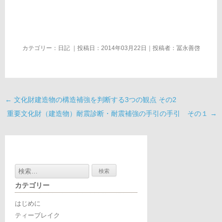
カテゴリー：
日記
｜投稿日：2014年03月22日｜投稿者：
冨永善啓
←
文化財建造物の構造補強を判断する3つの観点 その2
重要文化財（建造物）耐震診断・耐震補強の手引の手引 その１
→
検
索:
カテゴリー
はじめに
ティーブレイク