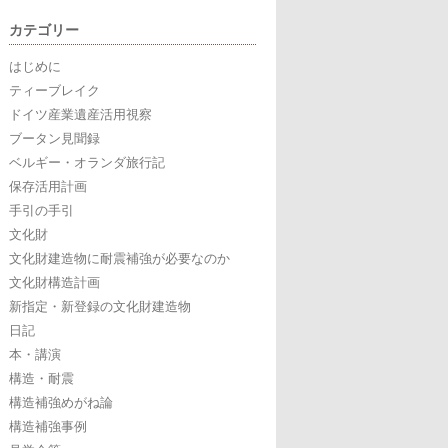
索:
カテゴリー
はじめに
ティーブレイク
ドイツ産業遺産活用視察
ブータン見聞録
ベルギー・オランダ旅行記
保存活用計画
手引の手引
文化財
文化財建造物に耐震補強が必要なのか
文化財構造計画
新指定・新登録の文化財建造物
日記
本・講演
構造・耐震
構造補強めがね論
構造補強事例