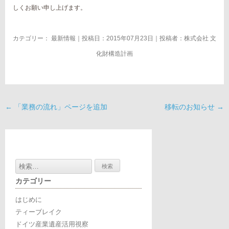
しくお願い申し上げます。
カテゴリー：
最新情報
｜投稿日：2015年07月23日｜投稿者：
株式会社 文
化財構造計画
←
「業務の流れ」ページを追加
移転のお知らせ
→
検
索:
カテゴリー
はじめに
ティーブレイク
ドイツ産業遺産活用視察