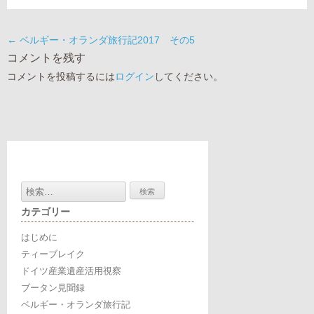
←
ベルギー・オランダ旅行記2017 その5
コメントを残す
コメントを投稿するには
ログイン
してください。
検
索:
カテゴリー
はじめに
ティーブレイク
ドイツ産業遺産活用視察
ブータン見聞録
ベルギー・オランダ旅行記