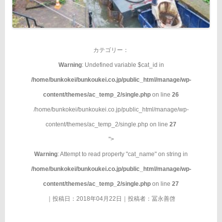
カテゴリー：
Warning
: Undefined variable $cat_id in
/home/bunkokei/bunkoukei.co.jp/public_html/manage/wp-
content/themes/ac_temp_2/single.php
on line
26
/home/bunkokei/bunkoukei.co.jp/public_html/manage/wp-
content/themes/ac_temp_2/single.php on line
27
">
Warning
: Attempt to read property "cat_name" on string in
/home/bunkokei/bunkoukei.co.jp/public_html/manage/wp-
content/themes/ac_temp_2/single.php
on line
27
｜投稿日：2018年04月22日｜投稿者：
冨永善啓