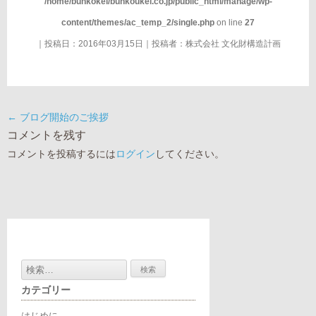
/home/bunkokei/bunkoukei.co.jp/public_html/manage/wp-
content/themes/ac_temp_2/single.php
on line
27
｜投稿日：2016年03月15日｜投稿者：
株式会社 文化財構造計画
←
ブログ開始のご挨拶
コメントを残す
コメントを投稿するには
ログイン
してください。
検
索:
カテゴリー
はじめに