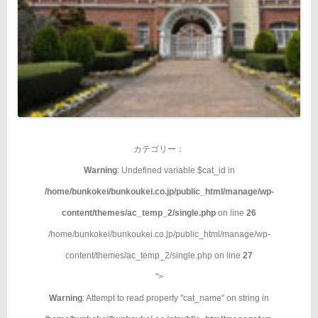
カテゴリー：
Warning
: Undefined variable $cat_id in
/home/bunkokei/bunkoukei.co.jp/public_html/manage/wp-
content/themes/ac_temp_2/single.php
on line
26
/home/bunkokei/bunkoukei.co.jp/public_html/manage/wp-
content/themes/ac_temp_2/single.php on line
27
">
Warning
: Attempt to read property "cat_name" on string in