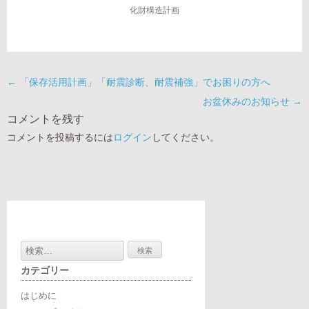
化財構造計画
←
「保存活用計画」「耐震診断、耐震補強」でお困りの方へ
お盆休みのお知らせ
→
コメントを残す
コメントを投稿するには
ログイン
してください。
検
索:
カテゴリー
はじめに