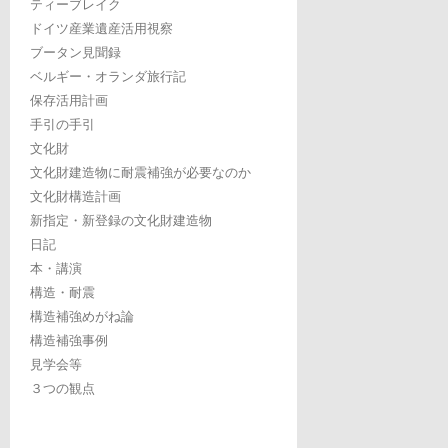
ティーブレイク
ドイツ産業遺産活用視察
ブータン見聞録
ベルギー・オランダ旅行記
保存活用計画
手引の手引
文化財
文化財建造物に耐震補強が必要なのか
文化財構造計画
新指定・新登録の文化財建造物
日記
本・講演
構造・耐震
構造補強めがね論
構造補強事例
見学会等
３つの観点