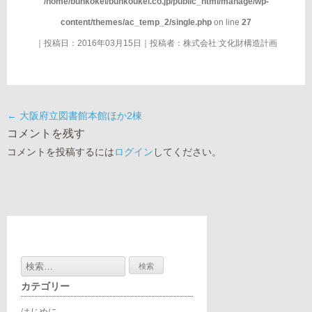
/home/bunkokei/bunkoukei.co.jp/public_html/manage/wp-
content/themes/ac_temp_2/single.php
on line
27
｜投稿日：2016年03月15日｜投稿者：
株式会社 文化財構造計画
←
大阪府立図書館本館ほか2棟
コメントを残す
コメントを投稿するには
ログイン
してください。
検
索:
カテゴリー
はじめに