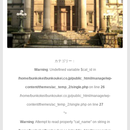
カテゴリー：
Warning
: Undefined variable $cat_id in
/home/bunkokei/bunkoukei.co.jp/public_html/manage/wp-
content/themes/ac_temp_2/single.php
on line
26
/home/bunkokei/bunkoukei.co.jp/public_html/manage/wp-
content/themes/ac_temp_2/single.php on line
27
">
Warning
: Attempt to read property "cat_name" on string in