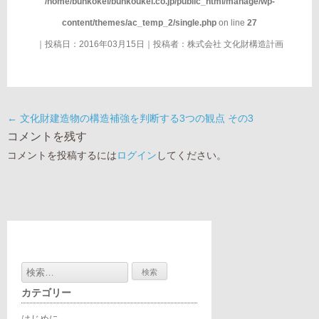
/home/bunkokei/bunkoukei.co.jp/public_html/manage/wp-
content/themes/ac_temp_2/single.php
on line
27
｜投稿日：2016年03月15日｜投稿者：
株式会社 文化財構造計画
←
文化財建造物の構造補強を判断する3つの観点 その3
コメントを残す
コメントを投稿するには
ログイン
してください。
検
索:
カテゴリー
はじめに