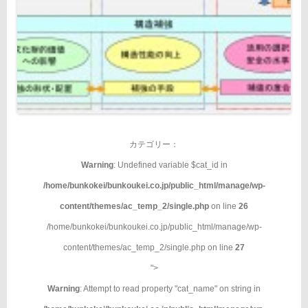
カテゴリー：
Warning
: Undefined variable $cat_id in
/home/bunkokei/bunkoukei.co.jp/public_html/manage/wp-
content/themes/ac_temp_2/single.php
on line
26
/home/bunkokei/bunkoukei.co.jp/public_html/manage/wp-
content/themes/ac_temp_2/single.php on line
27
">
Warning
: Attempt to read property "cat_name" on string in